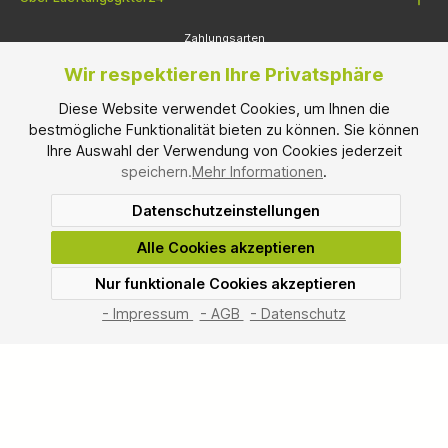
Zahlungsarten
Wir respektieren Ihre Privatsphäre
Diese Website verwendet Cookies, um Ihnen die
bestmögliche Funktionalität bieten zu können. Sie können
Ihre Auswahl der Verwendung von Cookies jederzeit
speichern.
Mehr Informationen
.
Datenschutzeinstellungen
Versandarten
Alle Cookies akzeptieren
Nur funktionale Cookies akzeptieren
SEHR GUT
(4.67 / 5)
aus
3
Bewertungen bei: shopvote.de ⓘ
- Impressum
- AGB
- Datenschutz
Informationen zur Echtheit der Bewertungen
* Alle Preise inkl. gesetzl. Mehrwertsteuer und zzgl.
Versandkosten
, wenn
nicht anders angegeben.
Mindesbestellwarenwert: € 100,00
*² Montag bis Freitag, ohne gesetzliche Feiertage.
© 2026 Lueftungsgitter24.com - Alle Rechte vorbehalten. Theme by
ThemeWare®