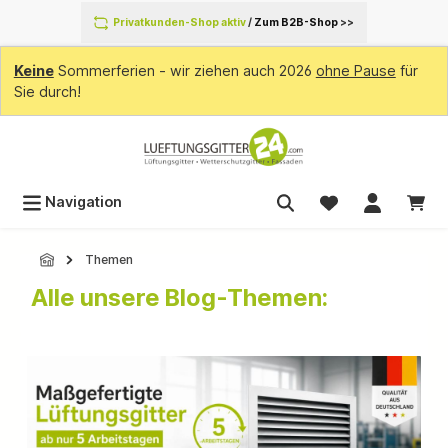
inhalt springen
Privatkunden-Shop aktiv
/
Zum B2B-Shop
>>
Keine
Sommerferien - wir ziehen auch 2026
ohne Pause
für
Sie durch!
Navigation
Themen
Alle unsere Blog-Themen: