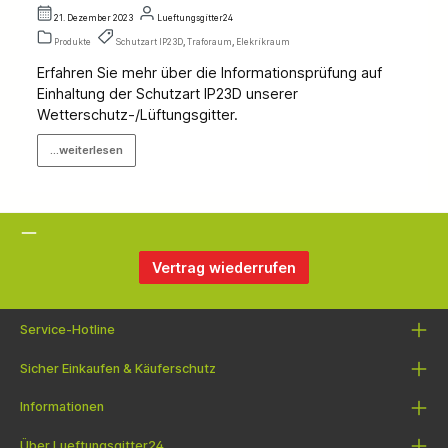
21. Dezember 2023
Lueftungsgitter24
Produkte
Schutzart IP23D
,
Traforaum
,
Elekrikraum
Erfahren Sie mehr über die Informationsprüfung auf
Einhaltung der Schutzart IP23D unserer
Wetterschutz-/Lüftungsgitter.
...weiterlesen
Vertrag wiederrufen
Service-Hotline
Sicher Einkaufen & Käuferschutz
Informationen
Über Lueftungsgitter24