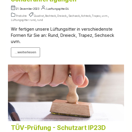
21. Dezember 2023
Lueftungsgitter24
Produkte
Quadrat
,
Rechteck
,
Dreieck,
,
Sechseck
,
Achteck
,
Trapez
,
uvm.
,
Lüftungsgitter rund
,
rund
Wir fertigen unsere Lüftungsitter in verschiedenste
Formen für Sie an: Rund, Dreieck, Trapez, Sechseck
uvm.
...weiterlesen
TÜV-Prüfung - Schutzart IP23D