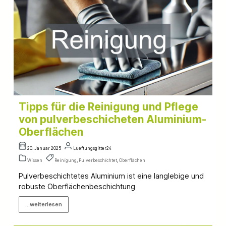
Tipps für die Reinigung und Pflege
von pulverbeschicheten Aluminium-
Oberflächen
20. Januar 2025
Lueftungsgitter24
Wissen
Reinigung
,
Pulverbeschichtet
,
Oberflächen
Pulverbeschichtetes Aluminium ist eine langlebige und
robuste Oberflächenbeschichtung
...weiterlesen