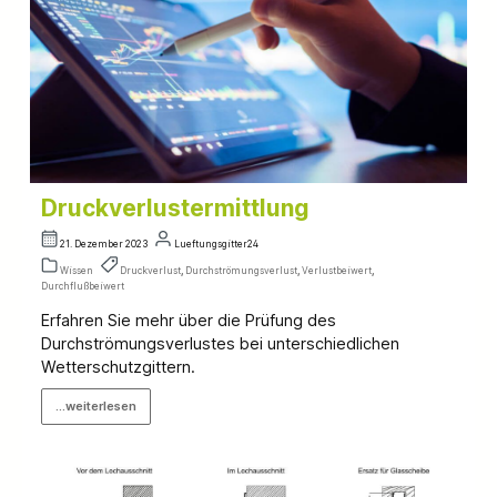
Druckverlustermittlung
21. Dezember 2023
Lueftungsgitter24
Wissen
Druckverlust
,
Durchströmungsverlust
,
Verlustbeiwert
,
Durchflußbeiwert
Erfahren Sie mehr über die Prüfung des
Durchströmungsverlustes bei unterschiedlichen
Wetterschutzgittern.
...weiterlesen