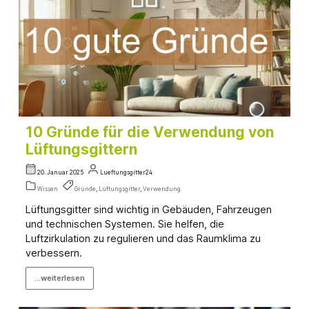
10 Gründe für die Verwendung von
Lüftungsgittern
20. Januar 2025
Lueftungsgitter24
Wissen
Gründe
,
Lüftungsgitter
,
Verwendung
Lüftungsgitter sind wichtig in Gebäuden, Fahrzeugen
und technischen Systemen. Sie helfen, die
Luftzirkulation zu regulieren und das Raumklima zu
verbessern.
...weiterlesen