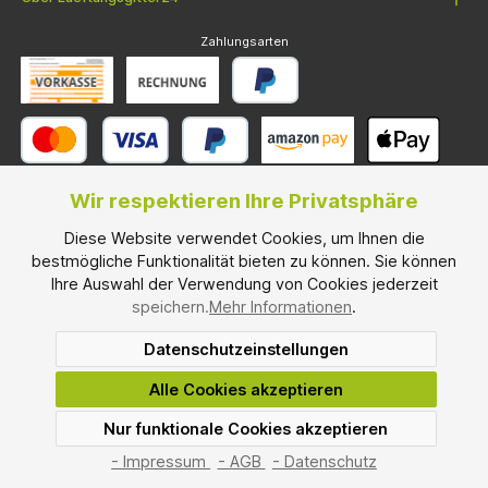
Zahlungsarten
Wir respektieren Ihre Privatsphäre
Diese Website verwendet Cookies, um Ihnen die
Versandarten
bestmögliche Funktionalität bieten zu können. Sie können
Ihre Auswahl der Verwendung von Cookies jederzeit
speichern.
Mehr Informationen
.
Datenschutzeinstellungen
* Alle Preise inkl. gesetzl. Mehrwertsteuer und zzgl.
Versandkosten
, wenn
Alle Cookies akzeptieren
nicht anders angegeben.
Mindesbestellwarenwert: € 100,00
Nur funktionale Cookies akzeptieren
*² Montag bis Freitag, ohne gesetzliche Feiertage.
SEHR GUT
(4.67 / 5)
© 2026 Lueftungsgitter24.com - Alle Rechte vorbehalten. Theme by
aus
3
Bewertungen bei: shopvote.de ⓘ
- Impressum
- AGB
- Datenschutz
ThemeWare®
Informationen zur Echtheit der Bewertungen