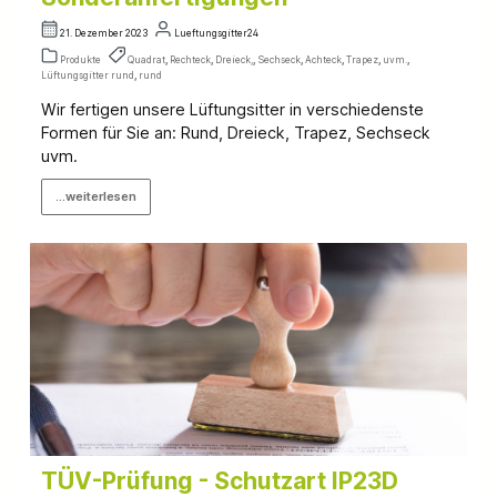
21. Dezember 2023
Lueftungsgitter24
Produkte
Quadrat
,
Rechteck
,
Dreieck,
,
Sechseck
,
Achteck
,
Trapez
,
uvm.
,
Lüftungsgitter rund
,
rund
Wir fertigen unsere Lüftungsitter in verschiedenste
Formen für Sie an: Rund, Dreieck, Trapez, Sechseck
uvm.
...weiterlesen
TÜV-Prüfung - Schutzart IP23D