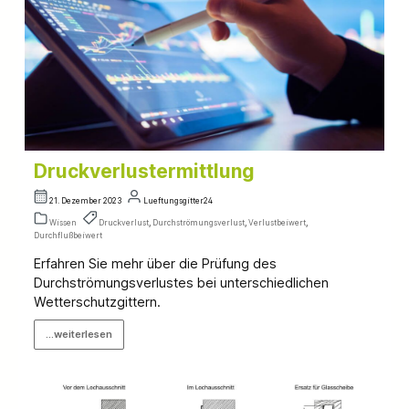
Druckverlustermittlung
21. Dezember 2023
Lueftungsgitter24
Wissen
Druckverlust
,
Durchströmungsverlust
,
Verlustbeiwert
,
Durchflußbeiwert
Erfahren Sie mehr über die Prüfung des
Durchströmungsverlustes bei unterschiedlichen
Wetterschutzgittern.
...weiterlesen