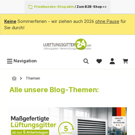
inhalt springen
Privatkunden-Shop aktiv
/
Zum B2B-Shop
>>
Keine
Sommerferien - wir ziehen auch 2026
ohne Pause
für
Sie durch!
Navigation
Themen
Alle unsere Blog-Themen: