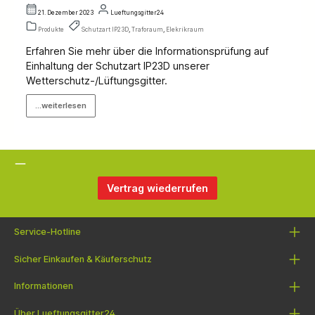
21. Dezember 2023
Lueftungsgitter24
Produkte
Schutzart IP23D
,
Traforaum
,
Elekrikraum
Erfahren Sie mehr über die Informationsprüfung auf
Einhaltung der Schutzart IP23D unserer
Wetterschutz-/Lüftungsgitter.
...weiterlesen
Vertrag wiederrufen
Service-Hotline
Sicher Einkaufen & Käuferschutz
Informationen
Über Lueftungsgitter24