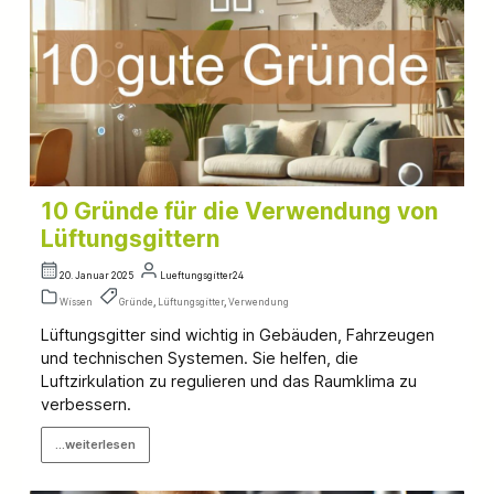
10 Gründe für die Verwendung von
Lüftungsgittern
20. Januar 2025
Lueftungsgitter24
Wissen
Gründe
,
Lüftungsgitter
,
Verwendung
Lüftungsgitter sind wichtig in Gebäuden, Fahrzeugen
und technischen Systemen. Sie helfen, die
Luftzirkulation zu regulieren und das Raumklima zu
verbessern.
...weiterlesen