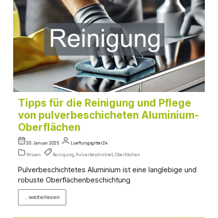
Tipps für die Reinigung und Pflege
von pulverbeschicheten Aluminium-
Oberflächen
20. Januar 2025
Lueftungsgitter24
Wissen
Reinigung
,
Pulverbeschichtet
,
Oberflächen
Pulverbeschichtetes Aluminium ist eine langlebige und
robuste Oberflächenbeschichtung
...weiterlesen