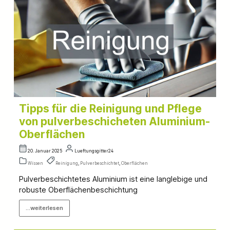
Tipps für die Reinigung und Pflege
von pulverbeschicheten Aluminium-
Oberflächen
20. Januar 2025
Lueftungsgitter24
Wissen
Reinigung
,
Pulverbeschichtet
,
Oberflächen
Pulverbeschichtetes Aluminium ist eine langlebige und
robuste Oberflächenbeschichtung
...weiterlesen