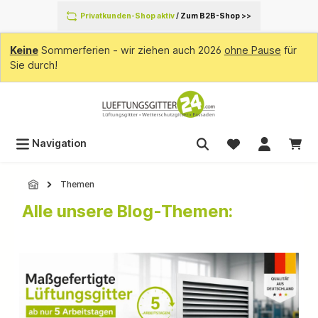
inhalt springen
Privatkunden-Shop aktiv
/
Zum B2B-Shop
>>
Keine
Sommerferien - wir ziehen auch 2026
ohne Pause
für
Sie durch!
Navigation
Themen
Alle unsere Blog-Themen: