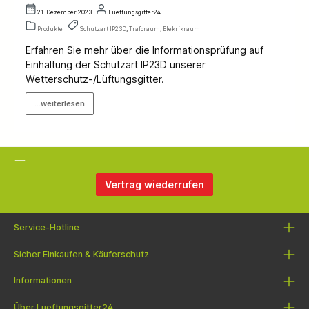
21. Dezember 2023
Lueftungsgitter24
Produkte
Schutzart IP23D
,
Traforaum
,
Elekrikraum
Erfahren Sie mehr über die Informationsprüfung auf
Einhaltung der Schutzart IP23D unserer
Wetterschutz-/Lüftungsgitter.
...weiterlesen
Vertrag wiederrufen
Service-Hotline
Sicher Einkaufen & Käuferschutz
Informationen
Über Lueftungsgitter24