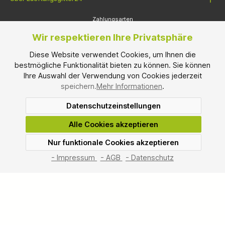
Zahlungsarten
Wir respektieren Ihre Privatsphäre
Diese Website verwendet Cookies, um Ihnen die
bestmögliche Funktionalität bieten zu können. Sie können
Ihre Auswahl der Verwendung von Cookies jederzeit
speichern.
Mehr Informationen
.
Datenschutzeinstellungen
Versandarten
Alle Cookies akzeptieren
Nur funktionale Cookies akzeptieren
SEHR GUT
(4.67 / 5)
aus
3
Bewertungen bei: shopvote.de ⓘ
- Impressum
- AGB
- Datenschutz
Informationen zur Echtheit der Bewertungen
* Alle Preise inkl. gesetzl. Mehrwertsteuer und zzgl.
Versandkosten
, wenn
nicht anders angegeben.
Mindesbestellwarenwert: € 100,00
*² Montag bis Freitag, ohne gesetzliche Feiertage.
© 2026 Lueftungsgitter24.com - Alle Rechte vorbehalten. Theme by
ThemeWare®