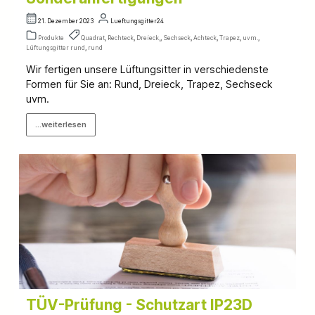
21. Dezember 2023
Lueftungsgitter24
Produkte
Quadrat
,
Rechteck
,
Dreieck,
,
Sechseck
,
Achteck
,
Trapez
,
uvm.
,
Lüftungsgitter rund
,
rund
Wir fertigen unsere Lüftungsitter in verschiedenste
Formen für Sie an: Rund, Dreieck, Trapez, Sechseck
uvm.
...weiterlesen
TÜV-Prüfung - Schutzart IP23D