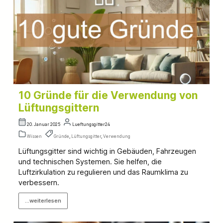
10 Gründe für die Verwendung von
Lüftungsgittern
20. Januar 2025
Lueftungsgitter24
Wissen
Gründe
,
Lüftungsgitter
,
Verwendung
Lüftungsgitter sind wichtig in Gebäuden, Fahrzeugen
und technischen Systemen. Sie helfen, die
Luftzirkulation zu regulieren und das Raumklima zu
verbessern.
...weiterlesen