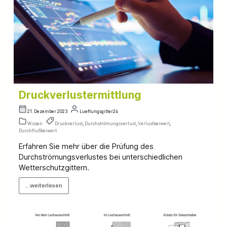
Druckverlustermittlung
21. Dezember 2023
Lueftungsgitter24
Wissen
Druckverlust
,
Durchströmungsverlust
,
Verlustbeiwert
,
Durchflußbeiwert
Erfahren Sie mehr über die Prüfung des
Durchströmungsverlustes bei unterschiedlichen
Wetterschutzgittern.
...weiterlesen