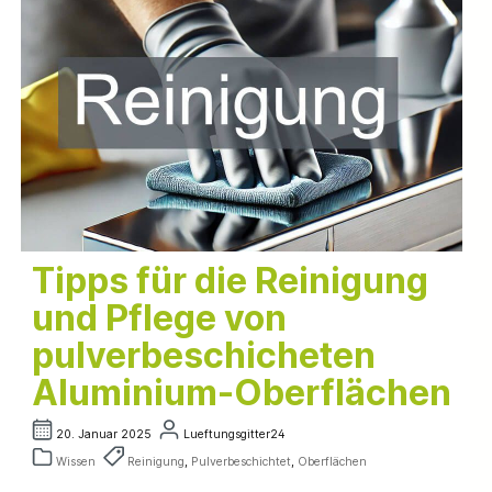
Tipps für die Reinigung
und Pflege von
pulverbeschicheten
Aluminium-Oberflächen
20. Januar 2025
Lueftungsgitter24
Wissen
Reinigung
,
Pulverbeschichtet
,
Oberflächen