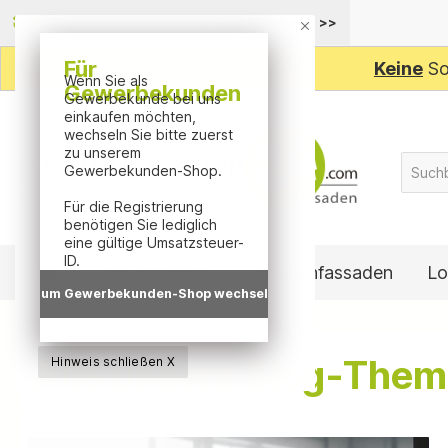
inhalt springen
Privatkunden-Shop aktiv
/
Zum B2B-Shop
>>
Für
Keine
So
Wenn Sie als
Gewerbekunden
Gewerbekunde bei uns
einkaufen möchten,
wechseln Sie bitte zuerst
zu unserem
Gewerbekunden-Shop.
Für die Registrierung
benötigen Sie lediglich
eine gültige Umsatzsteuer-
ID.
Lüftungsgitter
Lamellenfassaden
Lo
Zum Gewerbekunden-Shop wechseln
Themen
Alle unsere Blog-Them
Hinweis schließen X