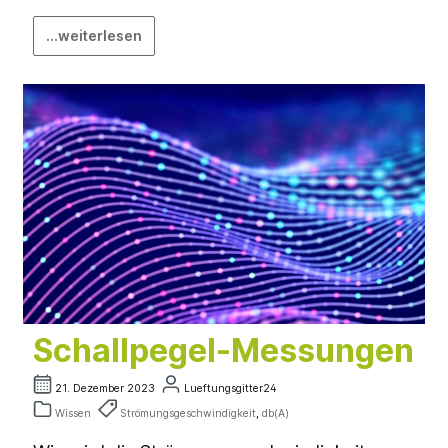
...weiterlesen
Schallpegel-Messungen
21. Dezember 2023
Lueftungsgitter24
Wissen
Strömungsgeschwindigkeit
,
db(A)