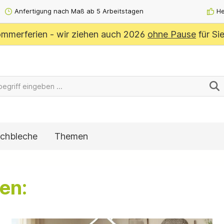
Anfertigung nach Maß ab 5 Arbeitstagen
He
mmerferien - wir ziehen auch 2026
ohne Pause
für Si
chbleche
Themen
en: