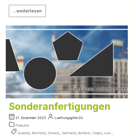
...weiterlesen
Sonderanfertigungen
21. Dezember 2023
Lueftungsgitter24
Produkte
Quadrat
,
Rechteck
,
Dreieck,
,
Sechseck
,
Achteck
,
Trapez
,
uvm.
,