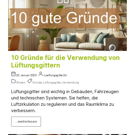
10 Gründe für die Verwendung von
Lüftungsgittern
20. Januar 2025
Lueftungsgitter24
Wissen
Gründe
,
Lüftungsgitter
,
Verwendung
Lüftungsgitter sind wichtig in Gebäuden, Fahrzeugen
und technischen Systemen. Sie helfen, die
Luftzirkulation zu regulieren und das Raumklima zu
verbessern.
...weiterlesen