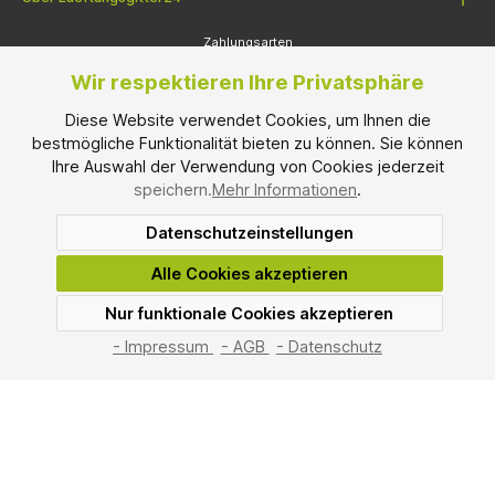
Zahlungsarten
Wir respektieren Ihre Privatsphäre
Diese Website verwendet Cookies, um Ihnen die
bestmögliche Funktionalität bieten zu können. Sie können
Ihre Auswahl der Verwendung von Cookies jederzeit
speichern.
Mehr Informationen
.
Datenschutzeinstellungen
Versandarten
Alle Cookies akzeptieren
Nur funktionale Cookies akzeptieren
SEHR GUT
(4.67 / 5)
aus
3
Bewertungen bei: shopvote.de ⓘ
- Impressum
- AGB
- Datenschutz
Informationen zur Echtheit der Bewertungen
* Alle Preise inkl. gesetzl. Mehrwertsteuer und zzgl.
Versandkosten
, wenn
nicht anders angegeben.
Mindesbestellwarenwert: € 100,00
*² Montag bis Freitag, ohne gesetzliche Feiertage.
© 2026 Lueftungsgitter24.com - Alle Rechte vorbehalten. Theme by
ThemeWare®