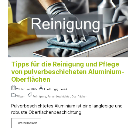
Tipps für die Reinigung und Pflege
von pulverbeschicheten Aluminium-
Oberflächen
20. Januar 2025
Lueftungsgitter24
Wissen
Reinigung
,
Pulverbeschichtet
,
Oberflächen
Pulverbeschichtetes Aluminium ist eine langlebige und
robuste Oberflächenbeschichtung
...weiterlesen