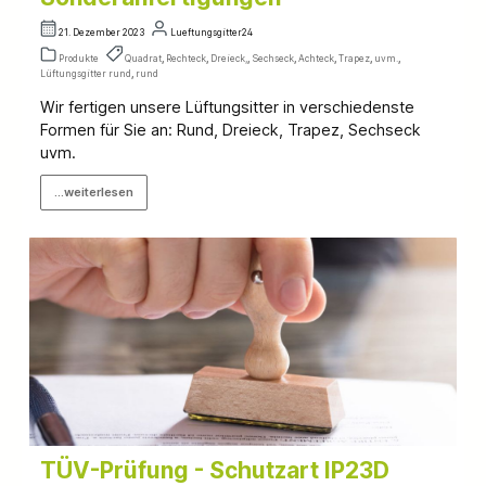
21. Dezember 2023
Lueftungsgitter24
Produkte
Quadrat
,
Rechteck
,
Dreieck,
,
Sechseck
,
Achteck
,
Trapez
,
uvm.
,
Lüftungsgitter rund
,
rund
Wir fertigen unsere Lüftungsitter in verschiedenste
Formen für Sie an: Rund, Dreieck, Trapez, Sechseck
uvm.
...weiterlesen
TÜV-Prüfung - Schutzart IP23D