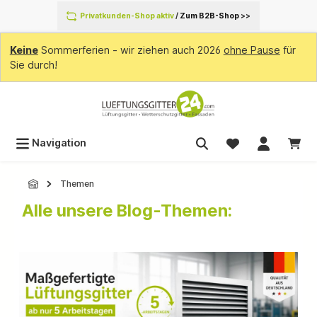
inhalt springen
Privatkunden-Shop aktiv
/
Zum B2B-Shop
>>
Keine
Sommerferien - wir ziehen auch 2026
ohne Pause
für
Sie durch!
Navigation
Themen
Alle unsere Blog-Themen: