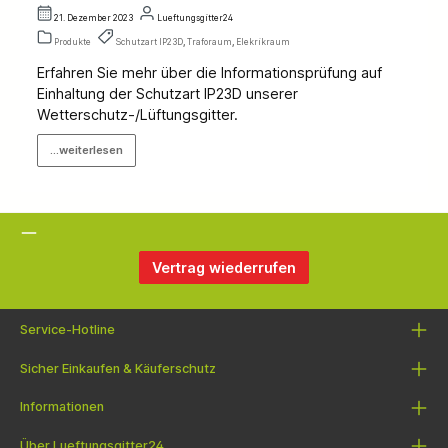
21. Dezember 2023
Lueftungsgitter24
Produkte
Schutzart IP23D
,
Traforaum
,
Elekrikraum
Erfahren Sie mehr über die Informationsprüfung auf
Einhaltung der Schutzart IP23D unserer
Wetterschutz-/Lüftungsgitter.
...weiterlesen
Vertrag wiederrufen
Service-Hotline
Sicher Einkaufen & Käuferschutz
Informationen
Über Lueftungsgitter24