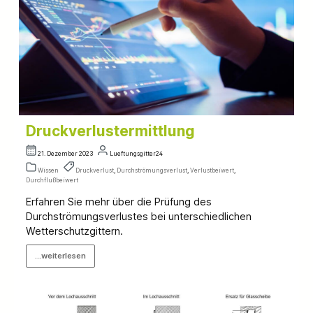
Druckverlustermittlung
21. Dezember 2023
Lueftungsgitter24
Wissen
Druckverlust
,
Durchströmungsverlust
,
Verlustbeiwert
,
Durchflußbeiwert
Erfahren Sie mehr über die Prüfung des
Durchströmungsverlustes bei unterschiedlichen
Wetterschutzgittern.
...weiterlesen